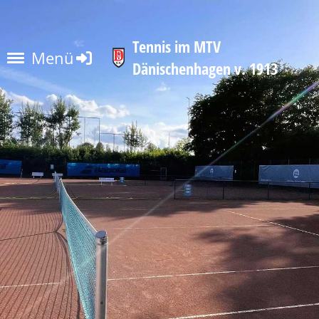
Tennis im MTV
Menü
Dänischenhagen v. 1913