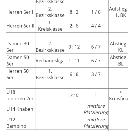
Bezirksklasse
2.
Aufstieg i
Herren 6er I
8 : 2
1 / 6
Bezirksklasse
1. BK
1.
Herren 6er II
2 : 6
4 / 4
Kreisklasse
Damen 30
2.
Abstieg i
0 : 12
6 / 7
6er
Bezirksklasse
KL
Damen 50
Abstieg i
Verbandsliga
1 : 11
6 / 7
6er
BL
Herren 50
1.
6 : 6
3 / 7
6er
Bezirksklasse
U18
>
? : 0
1
Junioren 2er
Kreisfinal
mittlere
U14 Knaben
Platzierung
U12
mittlere
Bambino
Platzierung