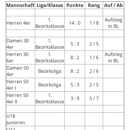
Mannschaft
Liga/Klasse
Punkte
Rang
Auf / Ab
1.
Aufstieg
Herren 4er
14 : 0
1 / 8
Bezirksklasse
in BL
Damen 30
1.
5 : 3
2 / 5
4er
Bezirksklasse
Herren 30
1.
Aufstieg
8 : 2
1 / 6
6er
Bezirksklasse
in BL
Damen 50
Bezirksliga
8 : 2
2 / 6
4er
Herren 50
Bezirksliga
5 : 3
2 / 5
4er I
Herren 50
1.
3 : 9
5 / 7
4er II
Bezirksklasse
U18
Junioren
U12