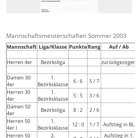
Mannschaftsmeisterschaften Sommer 2003
Mannschaft
Liga/Klasse
Punkte
Rang
Auf / Ab
Herren 4er
Bezirksliga
zurückgezogen
Damen 30
1.
6 : 6
5 / 7
4er
Bezirksklasse
Herren 30
1.
5 : 5
3 / 6
4er
Bezirksklasse
Damen 50
Bezirksliga
8 : 2
2 / 6
4er
Herren 50
1.
12 : 0
1 / 7
Aufstieg in BL
4er I
Bezirksklasse
Herren 50
2.
Aufstieg in 1.