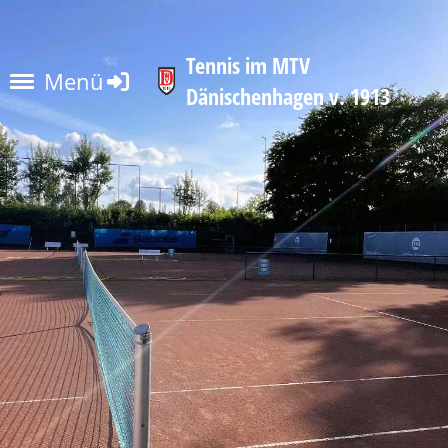
Tennis im MTV
Menü
Dänischenhagen v. 1913