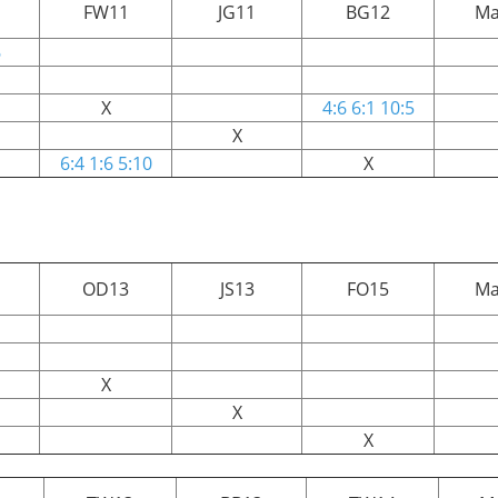
FW11
JG11
BG12
Ma
6
X
4:6 6:1 10:5
X
6:4 1:6 5:10
X
OD13
JS13
FO15
Ma
X
X
X