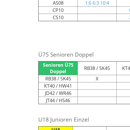
AS08
1:6 6:3 10:4
CP10
CS10
Ü75 Senioren Doppel
Senioren Ü75
RB38 / SK45
KT4
Doppel
RB38 / SK45
X
KT40 / HW41
JD42 / WR46
JT44 / HS46
U18 Junioren Einzel
U18