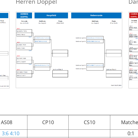
Herren Doppel
Da
AS08
CP10
CS10
Matche
1 3:6 4:10
0:1