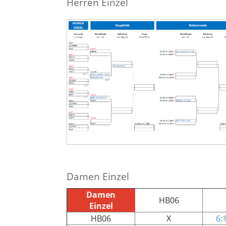
Herren Einzel
Damen Einzel
Damen
HB06
Einzel
HB06
X
6: