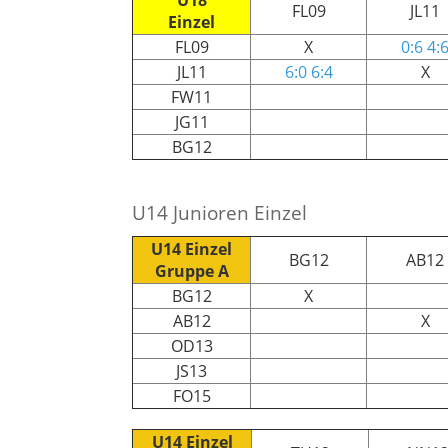
FL09
JL11
Einzel
FL09
X
0:6 4:
JL11
6:0 6:4
X
FW11
JG11
BG12
U14 Junioren Einzel
U14 Einzel
BG12
AB12
Gruppe A
BG12
X
AB12
X
OD13
JS13
FO15
U14 Einzel