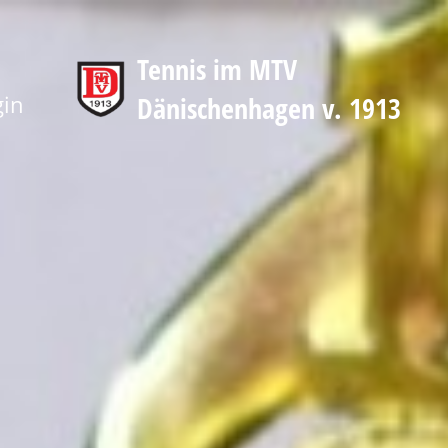
Tennis im MTV
gin
Dänischenhagen v. 1913