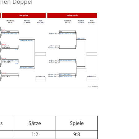
men Doppel
s
Sätze
Spiele
1:2
9:8