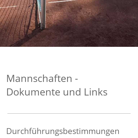
Mannschaften -
Dokumente und Links
Durchführungsbestimmungen