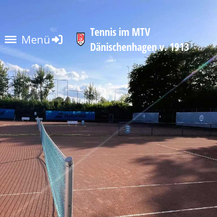
Tennis im MTV
Menü
Dänischenhagen v. 1913