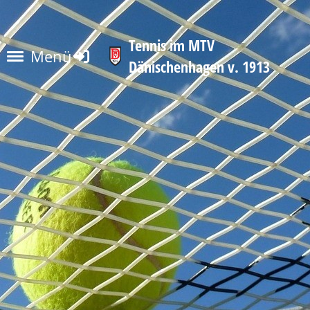
Tennis im MTV
Menü
Dänischenhagen v. 1913