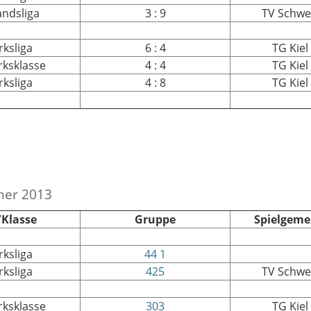
ndsliga
3 : 9
TV Schw
rksliga
6 : 4
TG Kiel
irksklasse
4 : 4
TG Kiel
rksliga
4 : 8
TG Kiel
mer 2013
/Klasse
Gruppe
Spielgeme
rksliga
44 1
rksliga
425
TV Schw
irksklasse
303
TG Kiel