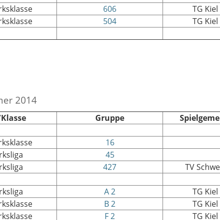
irksklasse
606
TG Kiel
irksklasse
504
TG Kiel
mer 2014
/Klasse
Gruppe
Spielgeme
irksklasse
16
rksliga
45
rksliga
427
TV Schw
rksliga
A 2
TG Kiel
irksklasse
B 2
TG Kiel
irksklasse
F 2
TG Kiel