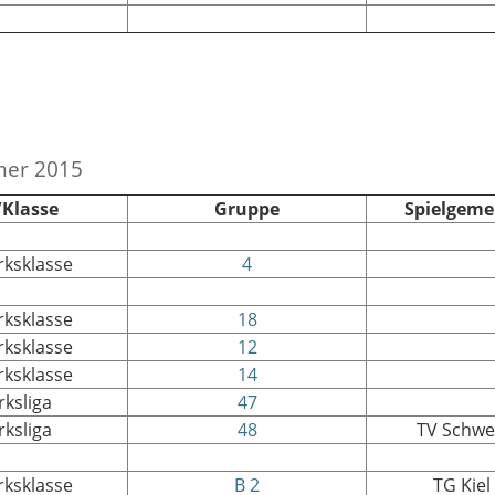
mer 2015
/Klasse
Gruppe
Spielgeme
irksklasse
4
irksklasse
18
irksklasse
12
irksklasse
14
rksliga
47
rksliga
48
TV Schw
irksklasse
B 2
TG Kiel