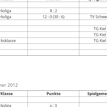
rksliga
8 : 2
rksliga
12 : 0 (30 : 6)
TV Schw
TG Kiel
TG Kiel
irksklasse
TG Kiel
mer 2012
/Klasse
Punkte
Spielgeme
rksliga
x : 3