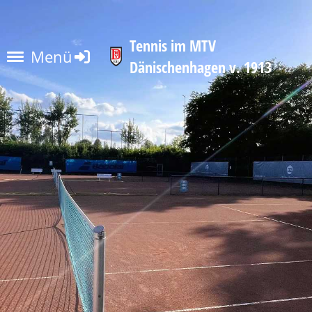
Tennis im MTV
Menü
Dänischenhagen v. 1913